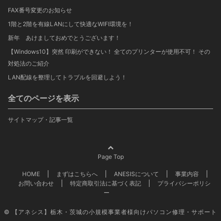
FAX番号変更のお知らせ
1階と2階を有線LANにして快適なWIFI環境を！
新年 あけましておめでとうございます！
【Windows10】突然 印刷ができない！ 全てのプリンターが使用不可！ その
対処法のご紹介
LAN配線を整理してトラブルを回避しよう！
全てのページを表示
サイトマップ・記事一覧
Page Top
HOME
まずはこちらへ
ANESISについて
事業内容
お問い合わせ
特定商取引法に基づく表記
プライバシーポリシ
ー
© 【アネシス】栃木・茨城の小規模事業者様向けパソコン修理・サポート