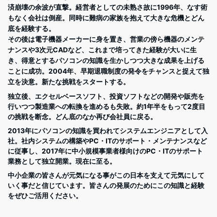
済崩壊の余波が直撃。経営者としての未熟さ故に1996年、なす術
もなく会社は倒産。同時に難病の家族を抱えて大きな危機とどん
底を経験する。
その後は電子機器メーカーに身を置き、営業の傍ら機器のメンテ
ナンスや3次元CADなど、これまで培ってきた経験が大いに生
き、得意とするパソコンの知識を生かしつつ大きな成果を上げる
ことに成功。2004年、早期退職制度の発令をチャンスと捉えて独
立を決意。新たな挑戦をスタートする。
独立後、エクセルベースソフト、投資ソフトなどの開発や販売を
行いつつ製造業への転換を進めるも失敗。約1年半をもって2度目
の挑戦を断念。どん底のなか再び会社員に戻る。
2013年にパソコンの知識を買われてシステムエンジニアとして入
社。社内システムの構築やPC・ITのサポート・メンテナンスなど
に従事し、2017年に中小規模事業者様向けのPC・ITのサポート
業務として独立開業。現在に至る。
中小企業の皆さんが元気になる事がこの日本を支えて元気にして
いく事だと信じています。皆さんの発展のためにこの知識と経験
をぜひご活用ください。