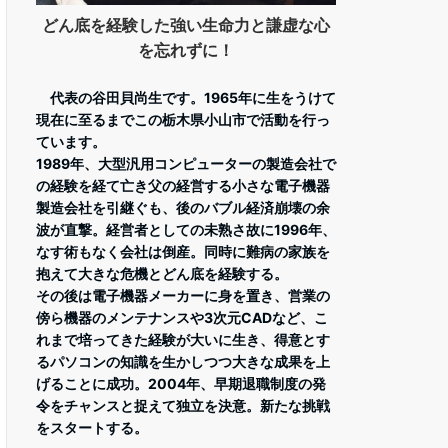
どん底を経験した強い生命力と謙虚な心
を忘れずに！
代表の谷田貝尚生です。1965年に生をうけて
現在に至るまでこの栃木県小山市で活動を行っ
ています。
1989年、大型汎用コンピューターの製造会社で
の経験を経て亡き父の経営する小さな電子機器
製造会社を引継ぐも、後のバブル経済崩壊の余
波が直撃。経営者としての未熟さ故に1996年、
なす術もなく会社は倒産。同時に難病の家族を
抱えて大きな危機とどん底を経験する。
その後は電子機器メーカーに身を置き、営業の
傍ら機器のメンテナンスや3次元CADなど、こ
れまで培ってきた経験が大いに生き、得意とす
るパソコンの知識を生かしつつ大きな成果を上
げることに成功。2004年、早期退職制度の発
令をチャンスと捉えて独立を決意。新たな挑戦
をスタートする。