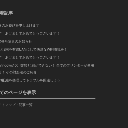
着記事
春のお慶びを申し上げます
年 あけましておめでとうございます！
AX番号変更のお知らせ
階と2階を有線LANにして快適なWIFI環境を！
年 あけましておめでとうございます！
Windows10】突然 印刷ができない！ 全てのプリンターが使用
可！ その対処法のご紹介
AN配線を整理してトラブルを回避しよう！
てのページを表示
イトマップ・記事一覧